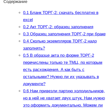
Содержание
0.1
Бланк ТОРГ-2: скачать бесплатно в
excel
0.2
Акт ТОРГ-2: образец заполнения
0.3
Образец заполнения ТОРГ-2 при браке
0.4
Сколько экземпляров ТОРГ-2 надо
заполнять?
0.5
В образце акта по форме ТОРГ-2
перечислены только те ТМЦ, по которым
есть расхождения. А как быть с
остальными? Нужно ли их указывать в
документе?
0.6
Нам привезли партию холодильников,
но в ней не хватает двух штук. Нам нужно
это оформить документально. Можем ли