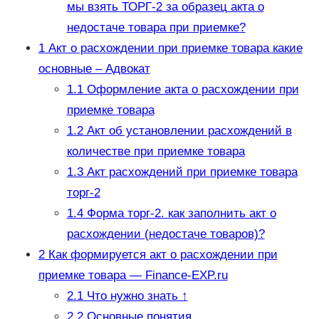
мы взять ТОРГ-2 за образец акта о
недостаче товара при приемке?
1
Акт о расхождении при приемке товара какие
основные – Адвокат
1.1
Оформление акта о расхождении при
приемке товара
1.2
Акт об установлении расхождений в
количестве при приемке товара
1.3
Акт расхождений при приемке товара
торг-2
1.4
Форма торг-2. как заполнить акт о
расхождении (недостаче товаров)?
2
Как формируется акт о расхождении при
приемке товара — Finance-EXP.ru
2.1
Что нужно знать ↑
2.2
Основные понятия