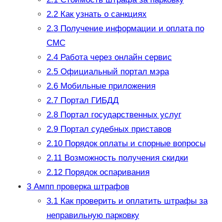
2.2
Как узнать о санкциях
2.3
Получение информации и оплата по
СМС
2.4
Работа через онлайн сервис
2.5
Официальный портал мэра
2.6
Мобильные приложения
2.7
Портал ГИБДД
2.8
Портал государственных услуг
2.9
Портал судебных приставов
2.10
Порядок оплаты и спорные вопросы
2.11
Возможность получения скидки
2.12
Порядок оспаривания
3
Ампп проверка штрафов
3.1
Как проверить и оплатить штрафы за
неправильную парковку