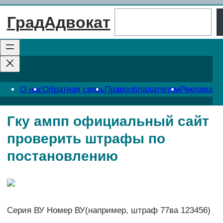
Перейти
Поиск
ГрадАдвокат
к
содержимому
О нас
Обратная связь
Правообладателям
Реклама
Гку ампп официальный сайт
проверить штрафы по
постановлению
Серия ВУ Номер ВУ(например, штраф 77ва 123456)