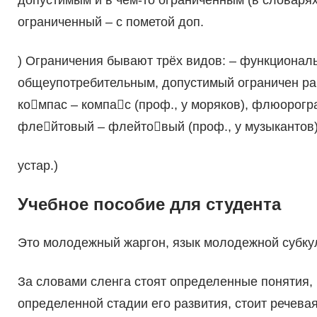
допустимым и в чём-то ограниченным (в словаря
ограниченный – с пометой доп.
) Ограничения бывают трёх видов: – функционал
общеупотребительным, допустимый ограничен рам
компас – компас (проф., у моряков), флюорог
флейтовый – флейтовый (проф., у музыкантов)
устар.)
Учебное пособие для студента
Это молодежный жаргон, язык молодежной субку
За словами сленга стоят определенные понятия
определенной стадии его развития, стоит речева