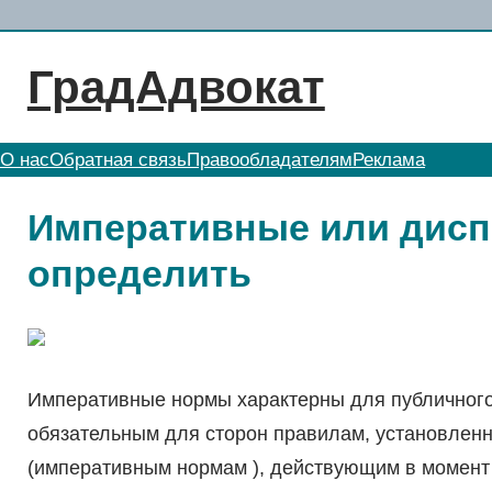
Перейти
к
ГрадАдвокат
содержимому
О нас
Обратная связь
Правообладателям
Реклама
Императивные или дисп
определить
Императивные нормы характерны для публичного 
обязательным для сторон правилам, установлен
(императивным нормам ), действующим в момент 