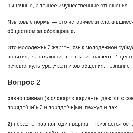
рыночные, а точнее имущественные отношения.
Языковые нормы — это исторически сложив­шиеся
обществом за образцовые.
Это молодежный жаргон, язык молодежной субкул
понятия, выражающие состояние нашего общества
речевая культура участников общения, незнание 
Вопрос 2
равноправная (в словарях варианты даются с сою
порядо[шн]ый и порядо[чн]ый, пахнул и пах.
2) неравноправная: один вариант признается ос