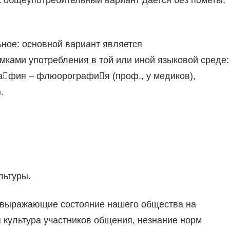
х общеупотребительный вариант дается без пометы,
ьное: основной вариант является
ками употребления в той или иной языковой среде:
рафия – флюорография (проф., у медиков),
.
льтуры.
, выражающие состояние нашего общества на
я культура участников общения, незнание норм