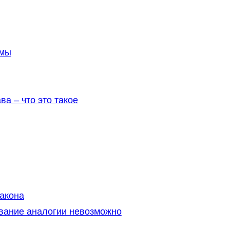
рмы
а – что это такое
закона
ование аналогии невозможно