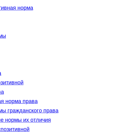
тивная норма
мы
а
озитивной
ва
я норма права
мы гражданского права
е нормы их отличия
спозитивной