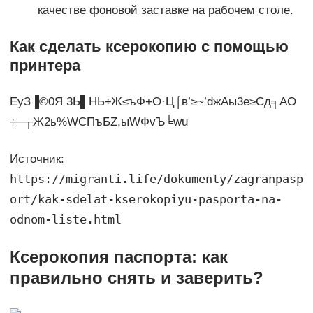
качестве фоновой заставке на рабочем столе.
Как сделать ксерокопию с помощью
принтера
EyЗ▐©0Я 3Ь▌НЬ÷Ж≤ъФ+O·Ц⌠в’≥~’dжАы3e≥Сд╕АО
÷─┬Ж2ь%WCПъБZ,ыWФvЪ╘wu
Источник:
https://migranti.life/dokumenty/zagranpasp
ort/kak-sdelat-kserokopiyu-pasporta-na-
odnom-liste.html
Ксерокопия паспорта: как
правильно снять и заверить?