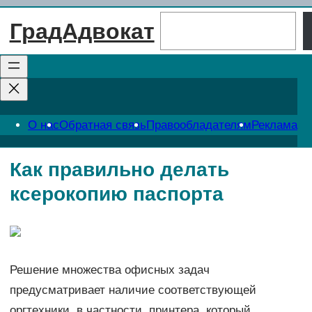
Перейти
Поиск
ГрадАдвокат
к
содержимому
О нас
Обратная связь
Правообладателям
Реклама
Как правильно делать
ксерокопию паспорта
Решение множества офисных задач
предусматривает наличие соответствующей
оргтехники, в частности, принтера, который