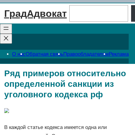
Перейти
Поиск
ГрадАдвокат
к
содержимому
О нас
Обратная связь
Правообладателям
Реклама
Ряд примеров относительно
определенной санкции из
уголовного кодекса рф
В каждой статье кодекса имеется одна или